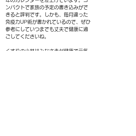
年のカレンダーを差上げています。コ
ンパクトで家族の予定の書き込みがで
きると評判です。しかも、毎月違った
免疫力UP術が書かれているので、ぜひ
参考にしていつまでも丈夫で健康に過
ごしてくださいね。
くすりの小林はみなさまが健康で元気
に過ごせるように丁寧にアドバイスい
たします。お気軽にご相談ください。
くすりの小林
TEL. 0564-51-1355
コメント