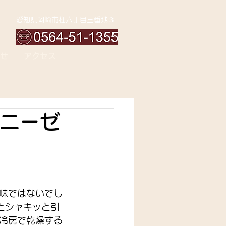
愛知県岡崎市柱六丁目三番地３
せ
アクセス
ワニーゼ
味ではないでし
とシャキッと引
冷房で乾燥する