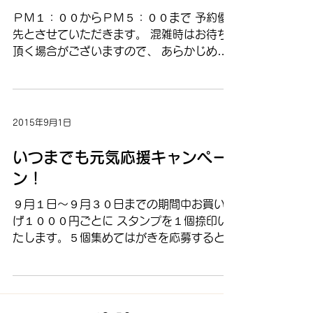
ＰＭ１：００からＰＭ５：００まで 予約優
先とさせていただきます。 混雑時はお待ち
頂く場合がございますので、 あらかじめご
了承ください。
2015年9月1日
いつまでも元気応援キャンペー
ン！
９月１日～９月３０日までの期間中お買い上
げ１０００円ごとに スタンプを１個捺印い
たします。５個集めてはがきを応募すると
ステキな景品が抽選で当たります。 景品一
例：レイコップふとんクリーナー、ごちそう
紀行カタログギフト、エニーロールエッグマ
エストロ、産地直送ギフトふぐセット他