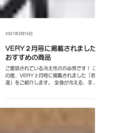
2021年2月15日
VERY２月号に掲載されました
おすすめの商品
ご愛読されている冷え性の方必見です！ こ
の度、VERY２月号に掲載されました「若甦
温」をご紹介します。 全身が冷える、手足
が冷える方は、薬用人参配合の「若甦温」が
おススメですよ。 仕事のストレスがあった
り、身体に冷えがあると風邪を引きやすくな
りますので、身体の芯から温めて...