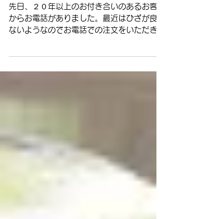
2021年2月9日
脳への栄養補給を始めませんか
先日、２０年以上のお付き合いのあるお客様
からお電話がありました。最近はひざが良く
ないようなのでお電話での注文をいただきま
した。 ８９歳の女性ですが、口調はハキハ
キしており電話越しの声もまだまだ元気があ
りました。食べることが唯一の楽しみなので
すが、コロナ禍でお出かけを控えてい...