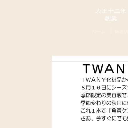
ホーム
新着
ＴＷＡＮ
ＴＷＡＮＹ化粧品か
８月１６日にシーズ
季節限定の美容液で
季節変わりの秋口に
これ１本で『角質ケ
さあ、今すぐにでも始