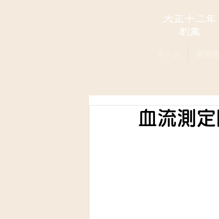
ホーム
新着
血流測定