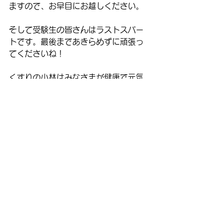
ますので、お早目にお越しください。
そして受験生の皆さんはラストスパー
トです。最後まであきらめずに頑張っ
てくださいね！
くすりの小林はみなさまが健康で元気
に過ごせるように丁寧にアドバイスい
たします。お気軽にご相談ください。
くすりの小林
TEL. 0564-51-1355
コメント