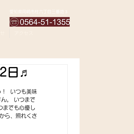
愛知県岡崎市柱六丁目三番地３
せ
アクセス
2日♬
！  いつも美味
ん。 いつまで
つまでも心優し
だから、照れくさ