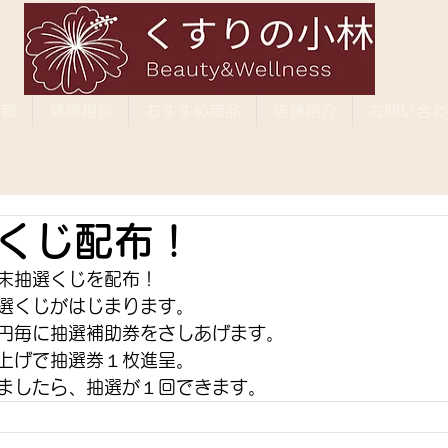
情報
健康相談
おすすめ商品
店舗紹介
お問い合わ
くじ配布！
末抽選くじを配布！
選くじがはじまります。
円毎に抽選補助券をさしあげます。
上げで抽選券１枚進呈。
ましたら、抽選が１回できます。 