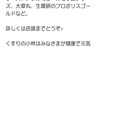
ズ、大草丸、生環研のプロポリスゴー
ルドなど。
詳しくは店頭までどうぞ♪
くすりの小林はみなさまが健康で元気
に過ごせるように丁寧にアドバイスい
たします。お気軽にご相談ください。
くすりの小林
TEL. 0564-51-1355
コメント