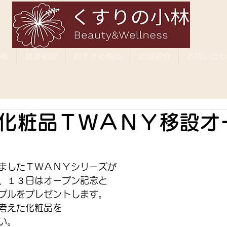
情報
健康相談
おすすめ商品
店舗紹介
お問い合わ
化粧品ＴＷＡＮＹ移設オ
ましたＴＷＡＮＹシリーズが
、１３日はオープン記念と
プルをプレゼントします。
考えた化粧品を
い。 