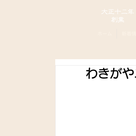
ホーム
新着
わきがや